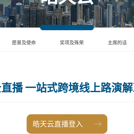
愿景及使命
奖项及殊荣
主席的话
直播 一站式跨境线上路演
皓天云直播登入